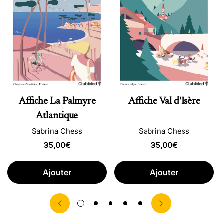
Affiche La Palmyre
Affiche Val d'Isère
Atlantique
Sabrina Chess
Sabrina Chess
Prix
35,00€
Prix
35,00€
habituel
habituel
Ajouter
Ajouter