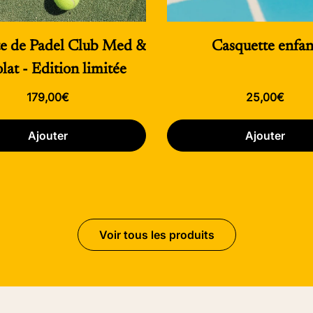
e de Padel Club Med &
Casquette enfan
lat - Edition limitée
Prix
179,00€
Prix
25,00€
habituel
habituel
Ajouter
Ajouter
Voir tous les produits