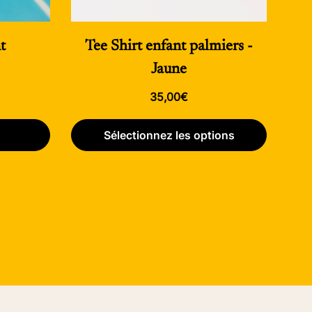
t
Tee Shirt enfant palmiers -
Jaune
Prix
35,00€
habituel
Sélectionnez les options