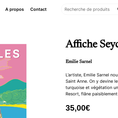
A propos
Contact
Recherche de produits
Affiche Sey
Emilie Sarnel
L’artiste, Emilie Sarnel no
Saint Anne. On y devine l
turquoise et végétation u
Resort, flâne paisiblement
35,00€
Prix