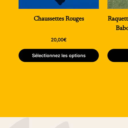
Chaussettes Rouges
Raquett
Babo
Prix
20,00€
habituel
Sélectionnez les options